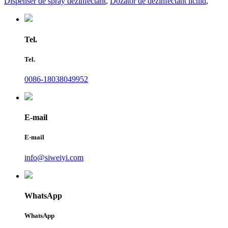
Dispenser de spray dezinfectant
,
Dozator de dezinfectant lichid
,
Tel.
Tel.
0086-18038049952
E-mail
E-mail
info@siweiyi.com
WhatsApp
WhatsApp