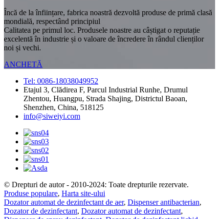
Încă de la înființare, fabrica noastră dezvoltă produse de primă clasă
mondială, respectând principiul
Calitatea pe primul loc. Produsele noastre au câștigat o reputație
excelentă în industrie și o valoare de încredere în rândul clienților
noi și vechi.
ANCHETĂ
Tel: 0086-18038049952
Etajul 3, Clădirea F, Parcul Industrial Runhe, Drumul
Zhentou, Huangpu, Strada Shajing, Districtul Baoan,
Shenzhen, China, 518125
info@siweiyi.com
© Drepturi de autor - 2010-2024: Toate drepturile rezervate.
Produse populare
,
Harta site-ului
Dozator automat de dezinfectant de aer
,
Dispenser antibacterian
,
Dozator de dezinfectant
,
Dozator automat de dezinfectant
,