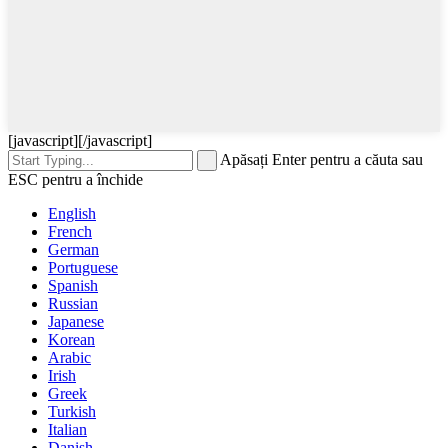
[javascript]
[/javascript]
Apăsați Enter pentru a căuta sau
ESC pentru a închide
English
French
German
Portuguese
Spanish
Russian
Japanese
Korean
Arabic
Irish
Greek
Turkish
Italian
Danish