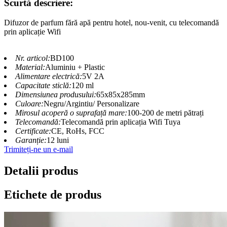
Scurtă descriere:
Difuzor de parfum fără apă pentru hotel, nou-venit, cu telecomandă
prin aplicație Wifi
Nr. articol:
BD100
Material:
Aluminiu + Plastic
Alimentare electrică:
5V 2A
Capacitate sticlă:
120 ml
Dimensiunea produsului:
65x85x285mm
Culoare:
Negru/Argintiu/ Personalizare
Mirosul acoperă o suprafață mare:
100-200 de metri pătrați
Telecomandă:
Telecomandă prin aplicația Wifi Tuya
Certificate:
CE, RoHs, FCC
Garanție:
12 luni
Trimiteți-ne un e-mail
Detalii produs
Etichete de produs