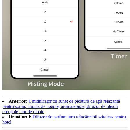
Anterior:
Umidificator cu sunet de picătură de apă relaxantă
pentru somn, lumină de noapte, aromaterapie, difuzor de uleiuri
esențiale, nor de ploaie
Următorul:
Difuzor de parfum turn reîncărcabil wireless pentru
hotel