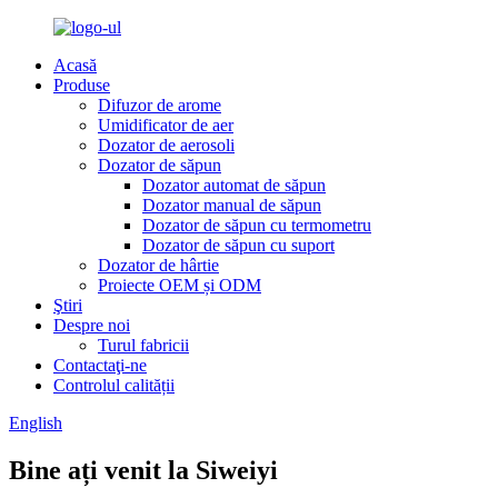
Acasă
Produse
Difuzor de arome
Umidificator de aer
Dozator de aerosoli
Dozator de săpun
Dozator automat de săpun
Dozator manual de săpun
Dozator de săpun cu termometru
Dozator de săpun cu suport
Dozator de hârtie
Proiecte OEM și ODM
Ştiri
Despre noi
Turul fabricii
Contactaţi-ne
Controlul calității
English
Bine ați venit la Siweiyi