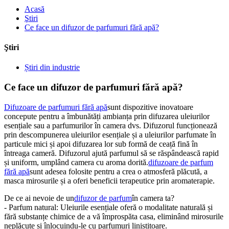
Acasă
Ştiri
Ce face un difuzor de parfumuri fără apă?
Ştiri
Știri din industrie
Ce face un difuzor de parfumuri fără apă?
Difuzoare de parfumuri fără apă
sunt dispozitive inovatoare
concepute pentru a îmbunătăți ambianța prin difuzarea uleiurilor
esențiale sau a parfumurilor în camera dvs. Difuzorul funcționează
prin descompunerea uleiurilor esențiale și a uleiurilor parfumate în
particule mici și apoi difuzarea lor sub formă de ceață fină în
întreaga cameră. Difuzorul ajută parfumul să se răspândească rapid
și uniform, umplând camera cu aroma dorită.
difuzoare de parfum
fără apă
sunt adesea folosite pentru a crea o atmosferă plăcută, a
masca mirosurile și a oferi beneficii terapeutice prin aromaterapie.
De ce ai nevoie de un
difuzor de parfum
în camera ta?
- Parfum natural: Uleiurile esențiale oferă o modalitate naturală și
fără substanțe chimice de a vă împrospăta casa, eliminând mirosurile
neplăcute și înlocuindu-le cu parfumuri liniștitoare.