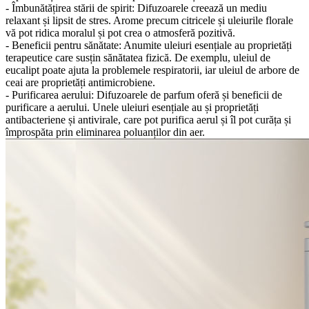
- Îmbunătățirea stării de spirit: Difuzoarele creează un mediu
relaxant și lipsit de stres. Arome precum citricele și uleiurile florale
vă pot ridica moralul și pot crea o atmosferă pozitivă.
- Beneficii pentru sănătate: Anumite uleiuri esențiale au proprietăți
terapeutice care susțin sănătatea fizică. De exemplu, uleiul de
eucalipt poate ajuta la problemele respiratorii, iar uleiul de arbore de
ceai are proprietăți antimicrobiene.
- Purificarea aerului: Difuzoarele de parfum oferă și beneficii de
purificare a aerului. Unele uleiuri esențiale au și proprietăți
antibacteriene și antivirale, care pot purifica aerul și îl pot curăța și
împrospăta prin eliminarea poluanților din aer.