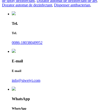
de spray dezinfectant
,
Dozator automat de dezinfectant de aer
,
Dozator automat de dezinfectant
,
Dispenser antibacterian
,
Tel.
Tel.
0086-18038049952
E-mail
E-mail
info@siweiyi.com
WhatsApp
WhatsApp