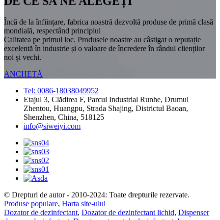
DE CE SĂ NE ALEGEȚI
Încă de la înființare, fabrica noastră dezvoltă produse de primă clasă
mondială, respectând principiul
Calitatea pe primul loc. Produsele noastre au câștigat o reputație
excelentă în industrie și o valoare de încredere în rândul clienților
noi și vechi.
ANCHETĂ
Tel: 0086-18038049952
Etajul 3, Clădirea F, Parcul Industrial Runhe, Drumul
Zhentou, Huangpu, Strada Shajing, Districtul Baoan,
Shenzhen, China, 518125
info@siweiyi.com
© Drepturi de autor - 2010-2024: Toate drepturile rezervate.
Produse populare
,
Harta site-ului
Dozator de dezinfectant
,
Dozator de dezinfectant lichid
,
Dispenser