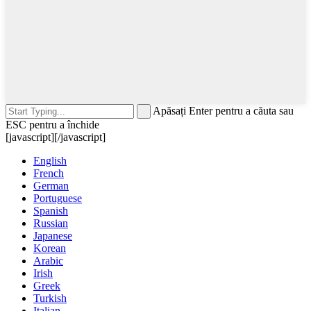
Apăsați Enter pentru a căuta sau
ESC pentru a închide
[javascript]
[/javascript]
English
French
German
Portuguese
Spanish
Russian
Japanese
Korean
Arabic
Irish
Greek
Turkish
Italian