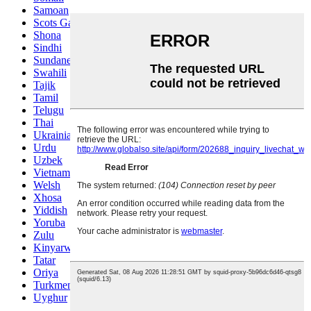
Samoan
Scots Gaelic
Shona
Sindhi
Sundanese
Swahili
Tajik
Tamil
Telugu
Thai
Ukrainian
Urdu
Uzbek
Vietnamese
Welsh
Xhosa
Yiddish
Yoruba
Zulu
Kinyarwanda
Tatar
Oriya
Turkmen
Uyghur