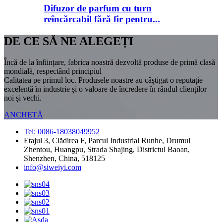
Difuzor de parfum cu turn
reîncărcabil fără fir pentru...
DE CE SĂ NE ALEGEȚI
Încă de la înființare, fabrica noastră dezvoltă produse de primă clasă
mondială, respectând principiul
Calitatea pe primul loc. Produsele noastre au câștigat o reputație
excelentă în industrie și o valoare de încredere în rândul clienților
noi și vechi.
ANCHETĂ
Tel: 0086-18038049952
Etajul 3, Clădirea F, Parcul Industrial Runhe, Drumul
Zhentou, Huangpu, Strada Shajing, Districtul Baoan,
Shenzhen, China, 518125
info@siweiyi.com