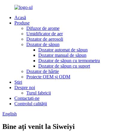
Acasă
Produse
Difuzor de arome
Umidificator de aer
Dozator de aerosoli
Dozator de săpun
Dozator automat de săpun
Dozator manual de săpun
Dozator de săpun cu termometru
Dozator de săpun cu suport
Dozator de hârtie
Proiecte OEM și ODM
Ştiri
Despre noi
Turul fabricii
Contactaţi-ne
Controlul calității
English
Bine ați venit la Siweiyi