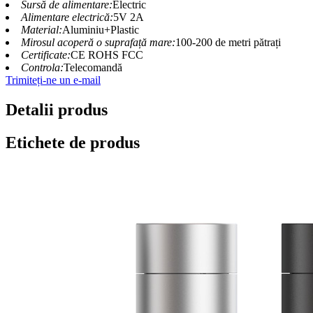
Sursă de alimentare:
Electric
Alimentare electrică:
5V 2A
Material:
Aluminiu+Plastic
Mirosul acoperă o suprafață mare:
100-200 de metri pătrați
Certificate:
CE ROHS FCC
Controla:
Telecomandă
Trimiteți-ne un e-mail
Detalii produs
Etichete de produs