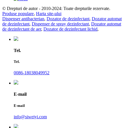
© Drepturi de autor - 2010-2024: Toate drepturile rezervate.
Produse populare
,
Harta site-ului
Dispenser antibacterian
,
Dozator de dezinfectant
,
Dozator automat
de dezinfectant
,
Dispenser de spray dezinfectant
,
Dozator automat
de dezinfectant de aer
,
Dozator de dezinfectant lichid
,
Tel.
Tel.
0086-18038049952
E-mail
E-mail
info@siweiyi.com