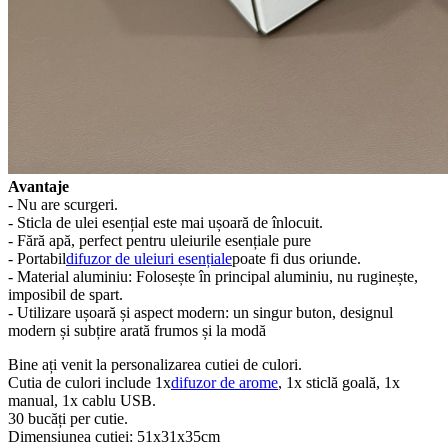
Avantaje
- Nu are scurgeri.
- Sticla de ulei esențial este mai ușoară de înlocuit.
- Fără apă, perfect pentru uleiurile esențiale pure
- Portabil
difuzor de uleiuri esențiale
poate fi dus oriunde.
- Material aluminiu: Folosește în principal aluminiu, nu ruginește,
imposibil de spart.
- Utilizare ușoară și aspect modern: un singur buton, designul
modern și subțire arată frumos și la modă
Bine ați venit la personalizarea cutiei de culori.
Cutia de culori include 1x
difuzor de arome
, 1x sticlă goală, 1x
manual, 1x cablu USB.
30 bucăți per cutie.
Dimensiunea cutiei: 51x31x35cm