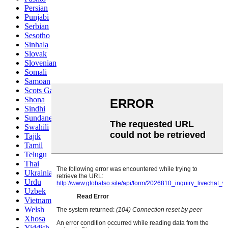
Persian
Punjabi
Serbian
Sesotho
Sinhala
Slovak
Slovenian
Somali
Samoan
Scots Gaelic
Shona
Sindhi
Sundanese
Swahili
Tajik
Tamil
Telugu
Thai
Ukrainian
Urdu
Uzbek
Vietnamese
Welsh
Xhosa
Yiddish