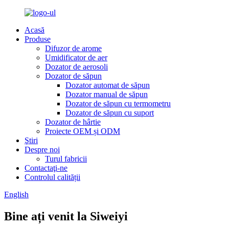
Acasă
Produse
Difuzor de arome
Umidificator de aer
Dozator de aerosoli
Dozator de săpun
Dozator automat de săpun
Dozator manual de săpun
Dozator de săpun cu termometru
Dozator de săpun cu suport
Dozator de hârtie
Proiecte OEM și ODM
Ştiri
Despre noi
Turul fabricii
Contactaţi-ne
Controlul calității
English
Bine ați venit la Siweiyi