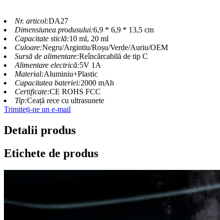
Nr. articol:
DA27
Dimensiunea produsului:
6,9 * 6,9 * 13,5 cm
Capacitate sticlă:
10 ml, 20 ml
Culoare:
Negru/Argintiu/Roșu/Verde/Auriu/OEM
Sursă de alimentare:
Reîncărcabilă de tip C
Alimentare electrică:
5V 1A
Material:
Aluminiu+Plastic
Capacitatea bateriei:
2000 mAh
Certificate:
CE ROHS FCC
Tip:
Ceață rece cu ultrasunete
Trimiteți-ne un e-mail
Detalii produs
Etichete de produs