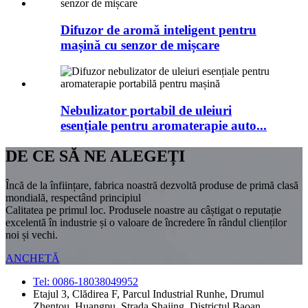
Difuzor de aromă inteligent pentru
mașină cu senzor de mișcare
Nebulizator portabil de uleiuri
esențiale pentru aromaterapie auto...
DE CE SĂ NE ALEGEȚI
Încă de la înființare, fabrica noastră dezvoltă produse de primă clasă
mondială, respectând principiul
Calitatea pe primul loc. Produsele noastre au câștigat o reputație
excelentă în industrie și o valoare de încredere în rândul clienților
noi și vechi.
ANCHETĂ
Tel: 0086-18038049952
Etajul 3, Clădirea F, Parcul Industrial Runhe, Drumul
Zhentou, Huangpu, Strada Shajing, Districtul Baoan,